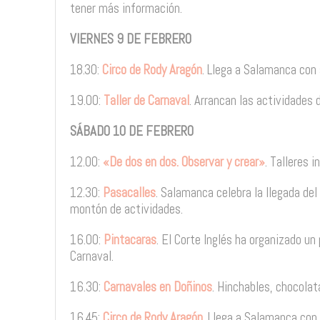
tener más información.
VIERNES 9 DE FEBRERO
18.30:
Circo de Rody Aragón
. Llega a Salamanca con
19.00:
Taller de Carnaval
. Arrancan las actividades 
SÁBADO 10 DE FEBRERO
12.00:
«De dos en dos. Observar y crear»
. Talleres i
12.30:
Pasacalles
. Salamanca celebra la llegada de
montón de actividades.
16.00:
Pintacaras
. El Corte Inglés ha organizado un
Carnaval.
16.30:
Carnavales en Doñinos
. Hinchables, chocolat
16.45:
Circo de Rody Aragón
. Llega a Salamanca con