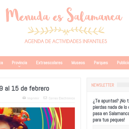
ca
Provincia
Extraescolares
Museos
Parques
Publici
NEWSLETTER
9 al 15 de febrero
Imprimir
Correo Electrónico
¿Te apuntas? ¡No t
pierdas nada de lo
pasa en Salamanc
para tus peques!