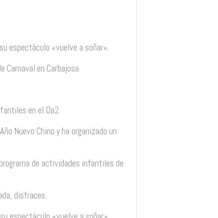
 su espectáculo «vuelve a soñar».
de Carnaval en Carbajosa.
nfantiles en el Da2.
l Año Nuevo Chino y ha organizado un
 programa de actividades infantiles de
ada, disfraces.
 su espectáculo «vuelve a soñar».