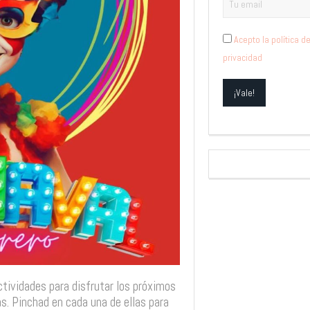
Acepto la política d
privacidad
tividades para disfrutar los próximos
s. Pinchad en cada una de ellas para