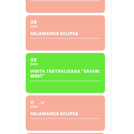
09
AGO
SALAMANCA ECLIPSA
09
AGO
VISITA TEATRALIZADA "SAFARI
WEST"
11
12
AGO
SALAMANCA ECLIPSA