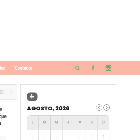
dad
Contacto
AGOSTO, 2026
e
 que
a
-
-
-
-
-
1
2