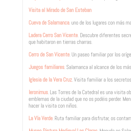
Visita al Mirado de San Esteban
Cueva de Salamanca
. uno de los lugares con más m
Ladera Cerro San Vicente
. Descubre diferentes secr
que habitaron en tierras charras.
Cerro de San Vicente
. Un paseo familiar por los oríg
Juegos familiares
. Salamanca al alcance de los más
Iglesia de la Vera Cruz
. Visita familiar a los secret
Ieronimus
. Las Torres de la Catedral es una visita 
emblemas de la ciudad que no os podéis perder. M
hacer la visita con niños.
La Vía Verde
. Ruta familiar para disfrutar, os conta
Museo Pintura Medieval Las Claras
. Menuda es Sala