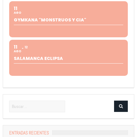
11
AGO
GYMKANA "MONSTRUOS Y CIA"
11
12
AGO
SALAMANCA ECLIPSA
ENTRADAS RECIENTES