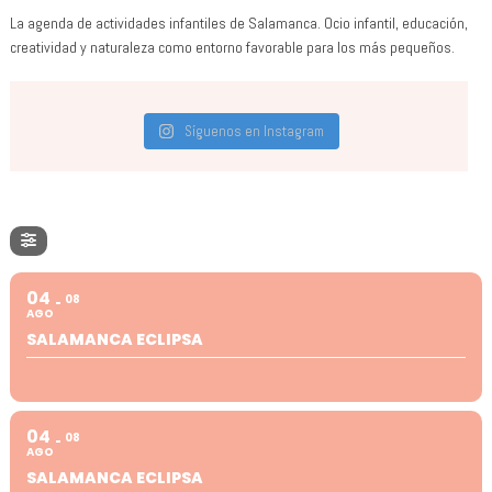
La agenda de actividades infantiles de Salamanca. Ocio infantil, educación,
creatividad y naturaleza como entorno favorable para los más pequeños.
Síguenos en Instagram
04
08
AGO
SALAMANCA ECLIPSA
04
08
AGO
SALAMANCA ECLIPSA