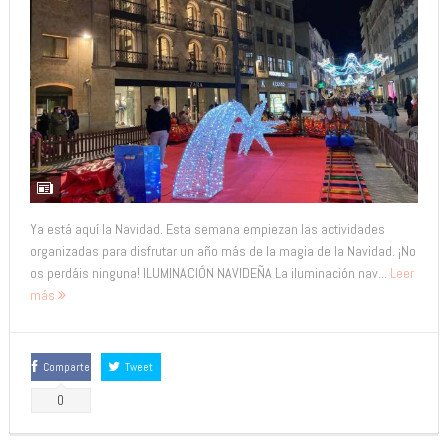
Ya está aquí la Navidad. Esta semana empiezan las actividades
organizadas para disfrutar un año más de la magia de la Navidad. ¡No
os perdáis ninguna! ILUMINACIÓN NAVIDEÑA La iluminación nav...
Leer
más
Comparte
Tweet
0