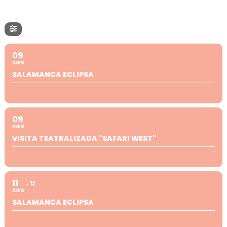
09
AGO
SALAMANCA ECLIPSA
09
AGO
VISITA TEATRALIZADA "SAFARI WEST"
11
12
AGO
SALAMANCA ECLIPSA