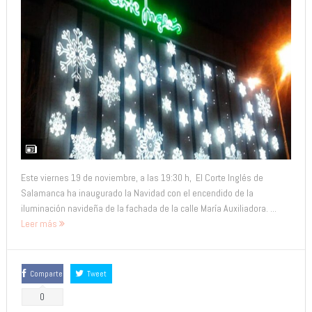
Este viernes 19 de noviembre, a las 19:30 h, El Corte Inglés de
Salamanca ha inaugurado la Navidad con el encendido de la
iluminación navideña de la fachada de la calle María Auxiliadora. ...
Leer más
Comparte
Tweet
0