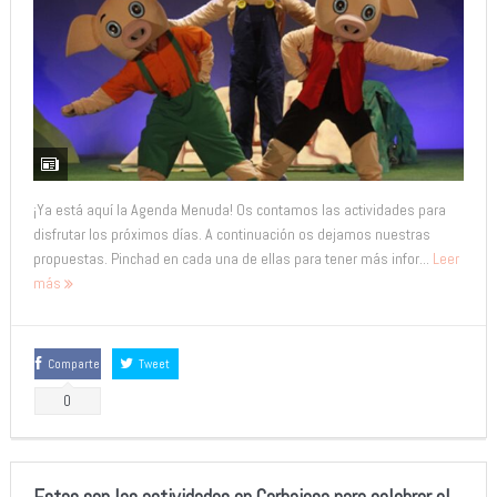
¡Ya está aquí la Agenda Menuda! Os contamos las actividades para
disfrutar los próximos días. A continuación os dejamos nuestras
propuestas. Pinchad en cada una de ellas para tener más infor...
Leer
más
Comparte
Tweet
0