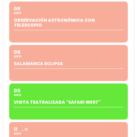
06
AGO
OBSERVACIÓN ASTRONÓMICA CON
TELESCOPIO
09
AGO
SALAMANCA ECLIPSA
09
AGO
VISITA TEATRALIZADA "SAFARI WEST"
11
12
AGO