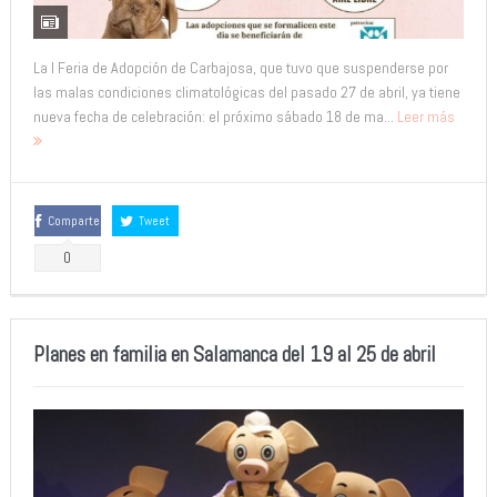
La I Feria de Adopción de Carbajosa, que tuvo que suspenderse por
las malas condiciones climatológicas del pasado 27 de abril, ya tiene
nueva fecha de celebración: el próximo sábado 18 de ma...
Leer más
Comparte
Tweet
0
Planes en familia en Salamanca del 19 al 25 de abril