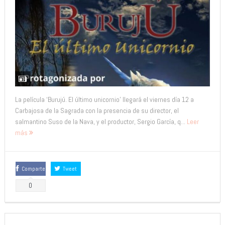
La película ‘Burujú. El último unicornio’ llegará el viernes día 12 a
Carbajosa de la Sagrada con la presencia de su director, el
salmantino Suso de la Nava, y el productor, Sergio García, q...
Leer
más
Comparte
Tweet
0