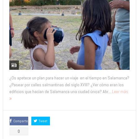
¿Os apetece un plan para hacer un viaje en el tiempo en Salamanca?
¿Pasear por calles salmantinas del siglo XVIII? ¿Ver cómo eran los
edificios que hacían de Salamanca una ciudad única? Abr...
Leer más
Comparte
Tweet
0