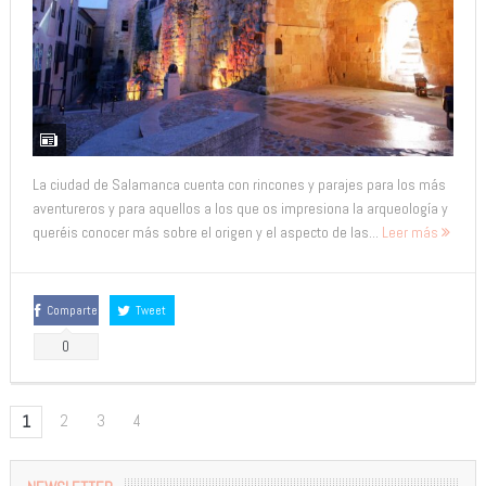
La ciudad de Salamanca cuenta con rincones y parajes para los más
aventureros y para aquellos a los que os impresiona la arqueología y
queréis conocer más sobre el origen y el aspecto de las...
Leer más
Comparte
Tweet
0
2
3
4
1