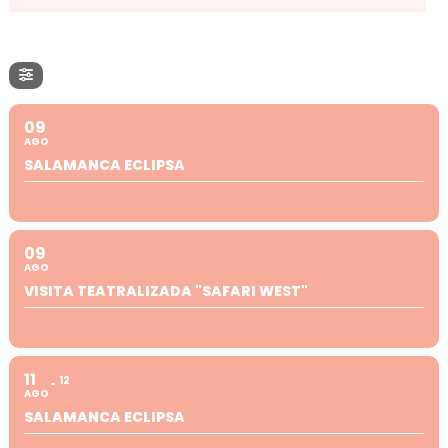
09
AGO
SALAMANCA ECLIPSA
09
AGO
VISITA TEATRALIZADA "SAFARI WEST"
11
12
AGO
SALAMANCA ECLIPSA