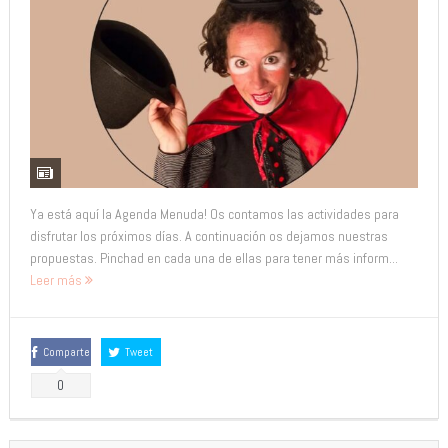
Ya está aquí la Agenda Menuda! Os contamos las actividades para
disfrutar los próximos días. A continuación os dejamos nuestras
propuestas. Pinchad en cada una de ellas para tener más inform...
Leer más
Comparte
Tweet
0