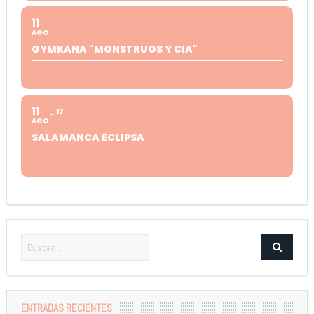
11
AGO
GYMKANA "MONSTRUOS Y CIA"
11
12
AGO
SALAMANCA ECLIPSA
ENTRADAS RECIENTES