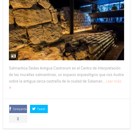
Salmantica Sedes Antigua Castrorum es el Centro de Interpretación
de las murallas salmantinas, un espacio arqueológico que nos ilustra
sobre la antigua cerca castreña de la ciudad de Salaman...
Leer más
Comparte
Tweet
0