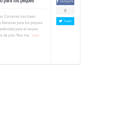
no para los peques
Comparte
0
as Corsarias nos traen
Tweet
iterarias para los peques.
reatividad para el verano.
 de julio. Nos me...
Leer