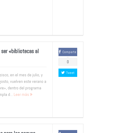
ser «bibliotecas al
Comparte
0
Tweet
sco, en el mes de julio, y
gosto, vuelven este verano a
ibre», dentro del programa
mpla d...
Leer más