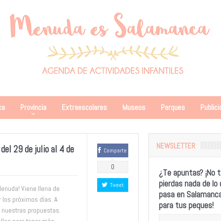
ca
Provincia
Extraescolares
Museos
Parques
Publici
NEWSLETTER
l 29 de julio al 4 de
Comparte
0
¿Te apuntas? ¡No t
pierdas nada de lo
Tweet
Menuda! Viene llena de
pasa en Salamanc
r los próximos días. A
para tus peques!
 nuestras propuestas.