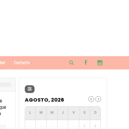
dad
Contacto
AGOSTO, 2026
e
 que
a
-
-
-
-
-
1
2