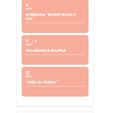
11
AGO
GYMKANA "MONSTRUOS Y
CIA"
11
12
AGO
SALAMANCA ECLIPSA
12
AGO
"LEÑA AL FUEGO"