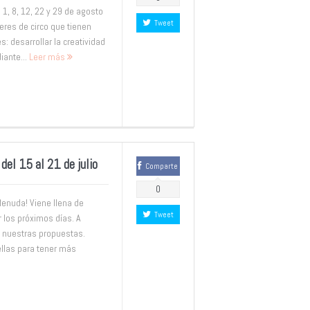
 1, 8, 12, 22 y 29 de agosto
Tweet
leres de circo que tienen
s: desarrollar la creatividad
iante...
Leer más
el 15 al 21 de julio
Comparte
0
Menuda! Viene llena de
Tweet
r los próximos días. A
 nuestras propuestas.
llas para tener más