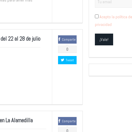
llas para tener más
Acepto la política d
privacidad
l 22 al 28 de julio
Comparte
0
Tweet
en La Alamedilla
Comparte
0