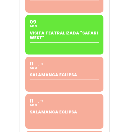
09
AGO
VISITA TEATRALIZADA "SAFARI
WEST"
11
12
AGO
SALAMANCA ECLIPSA
11
12
AGO
SALAMANCA ECLIPSA