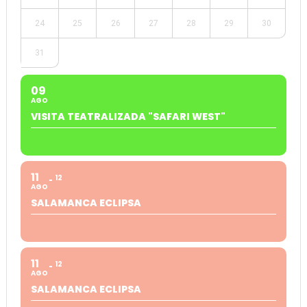
24
25
26
27
28
29
30
31
09
AGO
VISITA TEATRALIZADA "SAFARI WEST"
11
12
AGO
SALAMANCA ECLIPSA
11
12
AGO
SALAMANCA ECLIPSA