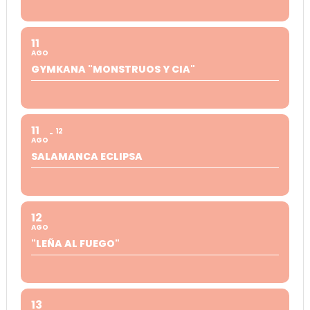
11
AGO
GYMKANA "MONSTRUOS Y CIA"
11
12
AGO
SALAMANCA ECLIPSA
12
AGO
"LEÑA AL FUEGO"
13