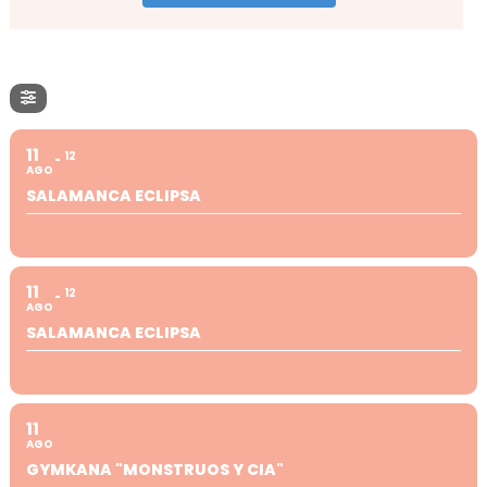
11
12
AGO
SALAMANCA ECLIPSA
11
12
AGO
SALAMANCA ECLIPSA
11
AGO
GYMKANA "MONSTRUOS Y CIA"