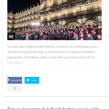
Ya está aquí la Agenda Menuda! Os contamos las actividades para
disfrutar los próximos días. A continuación os dejamos nuestras
propuestas. Pinchad en cada una de ellas para tener más inform...
Leer más
Comparte
Tweet
0