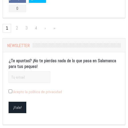
0
2
3
4
›
»
1
NEWSLETTER
¿Te apuntas? ¡No te pierdas nada de lo que pasa en Salamanca
para tus peques!
Acepto la política de privacidad