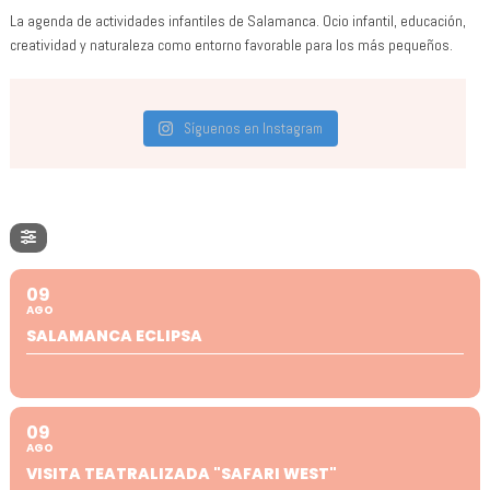
La agenda de actividades infantiles de Salamanca. Ocio infantil, educación,
creatividad y naturaleza como entorno favorable para los más pequeños.
Síguenos en Instagram
09
AGO
SALAMANCA ECLIPSA
09
AGO
VISITA TEATRALIZADA "SAFARI WEST"