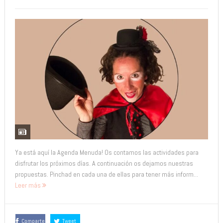
Ya está aquí la Agenda Menuda! Os contamos las actividades para
disfrutar los próximos días. A continuación os dejamos nuestras
propuestas. Pinchad en cada una de ellas para tener más inform...
Leer más
Comparte
Tweet