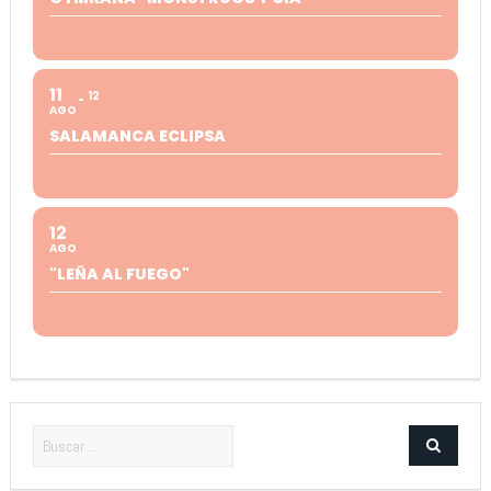
11
12
AGO
SALAMANCA ECLIPSA
12
AGO
"LEÑA AL FUEGO"