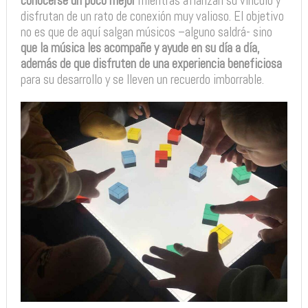
conocerse un poco mejor
mientras afianzan su vínculo y
disfrutan de un rato de conexión muy valioso. El objetivo
no es que de aquí salgan músicos –alguno saldrá- sino
que la música les acompañe y ayude en su día a día,
además de que disfruten de una experiencia beneficiosa
para su desarrollo y se lleven un recuerdo imborrable.