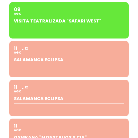
09
AGO
VISITA TEATRALIZADA "SAFARI WEST"
11
12
AGO
SALAMANCA ECLIPSA
11
12
AGO
SALAMANCA ECLIPSA
11
AGO
GYMKANA "MONSTRUOS Y CIA"