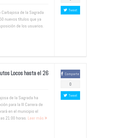
Tweet
de Carbajosa de la Sagrada
0 nuevos títulos que ya
sposición de los usuarios.
 Autos Locos hasta el 26
Comparte
0
Tweet
ajosa de la Sagrada ha
ción para la III Carrera de
ará en el municipio el
las 21:00 horas.
Leer más