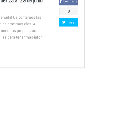
el 23 al 29 de junio
Comparte
0
 Menuda! Os contamos las
Tweet
r los próximos días. A
 nuestras propuestas.
las para tener más infor...