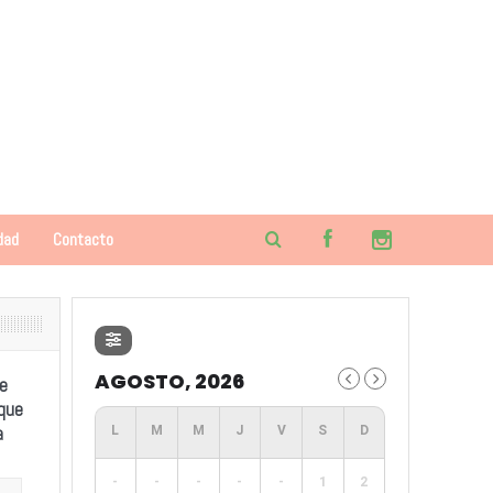
dad
Contacto
AGOSTO, 2026
e
 que
a
-
-
-
-
-
1
2