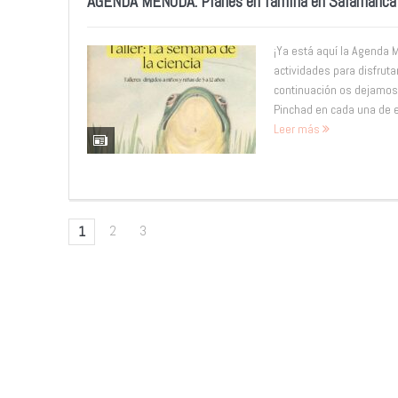
AGENDA MENUDA. Planes en familia en Salamanca d
¡Ya está aquí la Agenda
actividades para disfruta
continuación os dejamos
Pinchad en cada una de el
Leer más
2
3
1