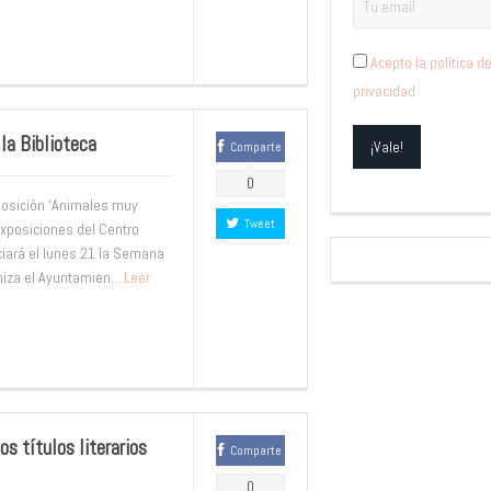
Acepto la política d
privacidad
la Biblioteca
Comparte
0
posición ‘Animales muy
Tweet
xposiciones del Centro
ciará el lunes 21 la Semana
niza el Ayuntamien...
Leer
s títulos literarios
Comparte
0