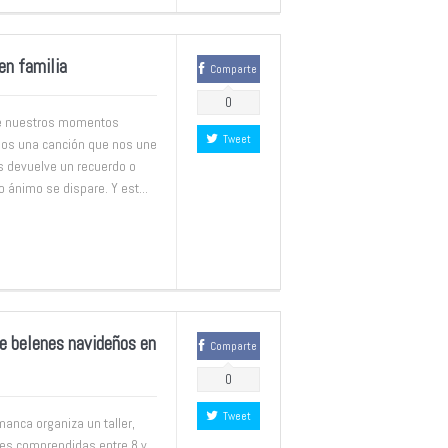
en familia
Comparte
0
de nuestros momentos
Tweet
os una canción que nos une
s devuelve un recuerdo o
 ánimo se dispare. Y est...
e belenes navideños en
Comparte
0
Tweet
anca organiza un taller,
des comprendidas entre 8 y