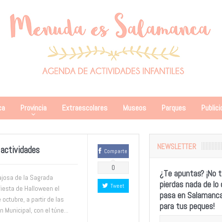
ca
Provincia
Extraescolares
Museos
Parques
Publici
NEWSLETTER
actividades
Comparte
0
¿Te apuntas? ¡No t
ajosa de la Sagrada
pierdas nada de lo
Tweet
fiesta de Halloween el
pasa en Salamanc
octubre, a partir de las
para tus peques!
 Municipal, con el túne...