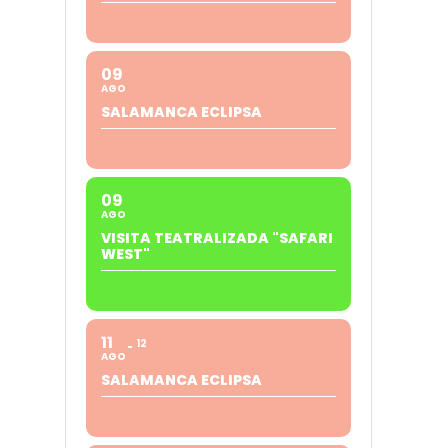
09
AGO
SALAMANCA ECLIPSA
09
AGO
VISITA TEATRALIZADA "SAFARI
WEST"
11
12
AGO
SALAMANCA ECLIPSA