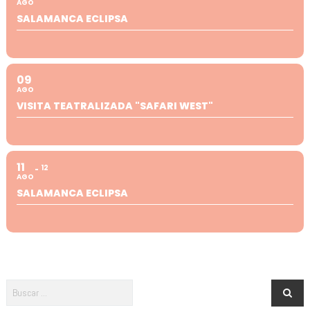
AGO
SALAMANCA ECLIPSA
09
AGO
VISITA TEATRALIZADA "SAFARI WEST"
11
12
AGO
SALAMANCA ECLIPSA