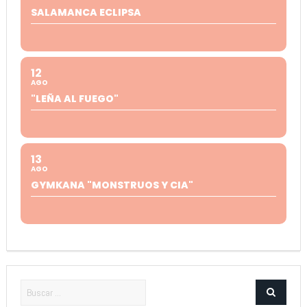
SALAMANCA ECLIPSA
12
AGO
"LEÑA AL FUEGO"
13
AGO
GYMKANA "MONSTRUOS Y CIA"