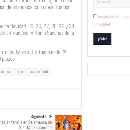
Chabela Torrico, está dirigido a niños
ción de un musical con una actuación
Acepto la política d
privacidad
res de Navidad, 23, 26, 27, 28, 29 y 30
abellón Muncipal Antonio Sánchez de la
ento de Juventud, situado en la 2ª
 plazas.
danza
éjar
ocio infantil
Siguiente
nes en familia en Salamanca del
8 al 14 de diciembre