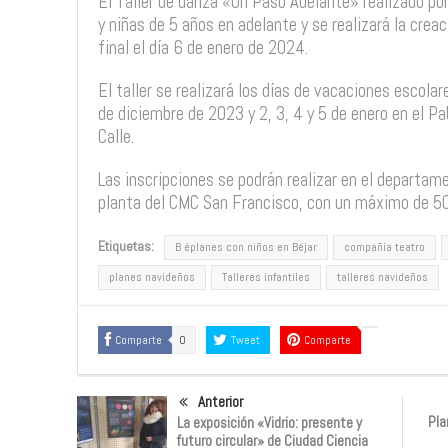
El Taller de danza «Un Paso Adelante» realizado por 
y niñas de 5 años en adelante y se realizará la crea
final el día 6 de enero de 2024.
El taller se realizará los días de vacaciones escola
de diciembre de 2023 y 2, 3, 4 y 5 de enero en el P
Calle.
Las inscripciones se podrán realizar en el departam
planta del CMC San Francisco, con un máximo de 50
Etiquetas:
B éplanes con niños en Béjar
compañía teatro
planes navideños
Talleres infantiles
talleres navideños
Comparte
0
Tweet
Comparte
Anterior
Pla
La exposición «Vidrio: presente y
futuro circular» de Ciudad Ciencia