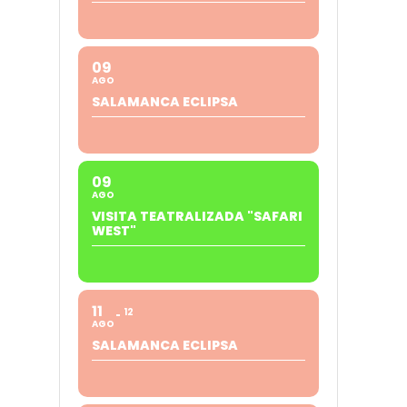
09
AGO
SALAMANCA ECLIPSA
09
AGO
VISITA TEATRALIZADA "SAFARI
WEST"
11
12
AGO
SALAMANCA ECLIPSA