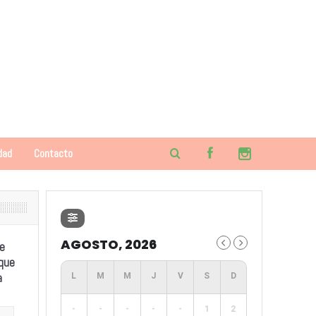
dad
Contacto
AGOSTO, 2026
e
 que
a
-
-
-
-
-
1
2