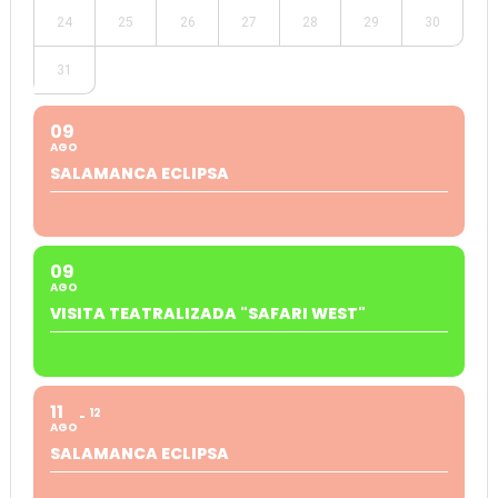
24
25
26
27
28
29
30
31
09
AGO
SALAMANCA ECLIPSA
09
AGO
VISITA TEATRALIZADA "SAFARI WEST"
11
12
AGO
SALAMANCA ECLIPSA