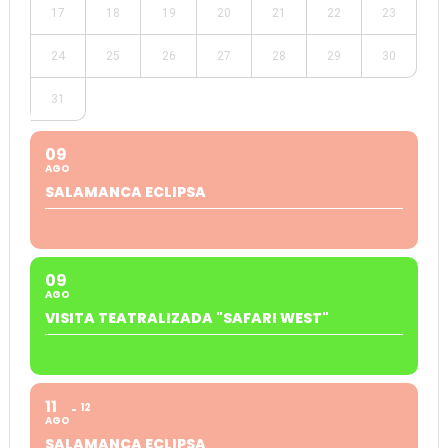
17
18
19
20
21
22
23
24
25
26
27
28
29
30
31
09
AGO
SALAMANCA ECLIPSA
09
AGO
VISITA TEATRALIZADA "SAFARI WEST"
11
12
AGO
SALAMANCA ECLIPSA