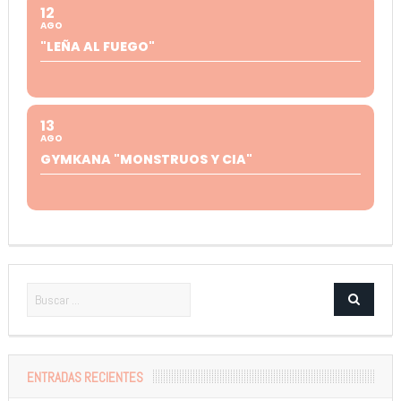
12
AGO
"LEÑA AL FUEGO"
13
AGO
GYMKANA "MONSTRUOS Y CIA"
ENTRADAS RECIENTES