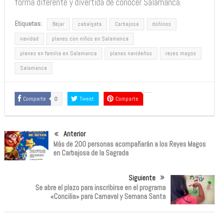
forma diferente y divertida de conocer Salamanca.
Etiquetas:
Béjar
cabalgata
Carbajosa
doñinos
navidad
planes con niños en Salamanca
planes en familia en Salamanca
planes navideños
reyes magos
Salamanca
Comparte
0
Tweet
Comparte
Anterior
Más de 200 personas acompañarán a los Reyes Magos
en Carbajosa de la Sagrada
Siguiente
Se abre el plazo para inscribirse en el programa
«Concilia» para Carnaval y Semana Santa