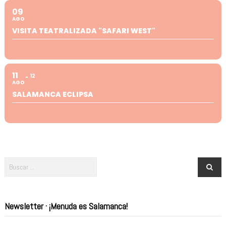
09
AGO
VISITA TEATRALIZADA "SAFARI WEST"
11
12
AGO
SALAMANCA ECLIPSA
Newsletter · ¡Menuda es Salamanca!