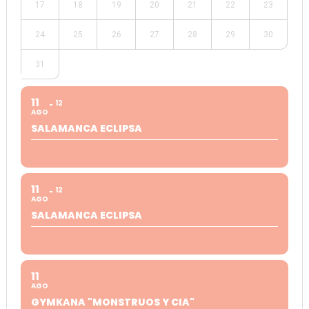
17
18
19
20
21
22
23
24
25
26
27
28
29
30
31
11
12
AGO
SALAMANCA ECLIPSA
11
12
AGO
SALAMANCA ECLIPSA
11
AGO
GYMKANA "MONSTRUOS Y CIA"