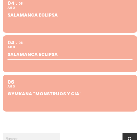
04
08
AGO
SALAMANCA ECLIPSA
04
08
AGO
SALAMANCA ECLIPSA
06
AGO
GYMKANA "MONSTRUOS Y CIA"