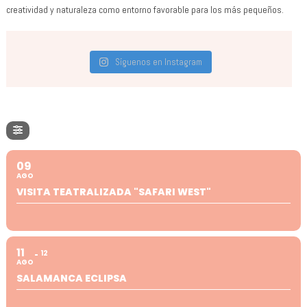
creatividad y naturaleza como entorno favorable para los más pequeños.
Síguenos en Instagram
09
AGO
VISITA TEATRALIZADA "SAFARI WEST"
11
12
AGO
SALAMANCA ECLIPSA