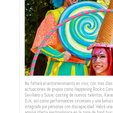
No faltará el entretenimiento en vivo, con tres días
actuaciones de grupos como Happening Rock o Conci
Sevillano o Susie, casting de nuevos talentos, Karao
DJs, así como performances circenses y una batuca
integrada por personas con discapacidad. Habrá una z
amplia oferta gastronómica en la zona de food truc