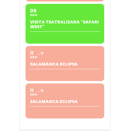
09
AGO
VISITA TEATRALIZADA "SAFARI
WEST"
11
12
AGO
SALAMANCA ECLIPSA
11
12
AGO
SALAMANCA ECLIPSA