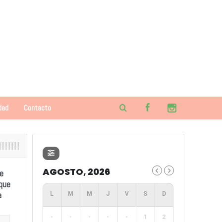
dad
Contacto
AGOSTO, 2026
e
 que
a
-
-
-
-
-
1
2