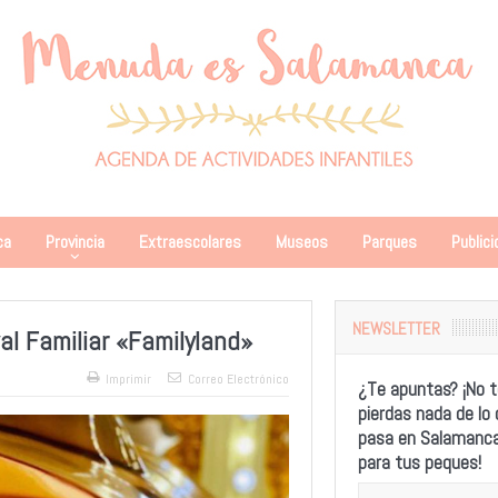
ca
Provincia
Extraescolares
Museos
Parques
Publici
NEWSLETTER
al Familiar «Familyland»
Imprimir
Correo Electrónico
¿Te apuntas? ¡No t
pierdas nada de lo
pasa en Salamanc
para tus peques!