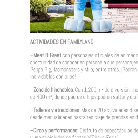
ACTIVIDADES EN FAMILYLAND
–
Meet & Greet
con personajes oficiales de animació
oportunidad de conocer en persona a sus personajes
Peppa Pig, Momonsters y Milo, entre otros. ¡Podrán
inolvidables con ellos!
–
Zona de hinchables
: Con 1,200 m² de diversión, in
de 400 m², donde padres e hijos podrán saltar y disf
–
Talleres y atracciones
: Más de 20 actividades dise
desde manualidades hasta reciclaje de prendas en d
–
Circo y performances
: Disfruta de espectáculos d
y una miniciudad de fantasía“Circus Feria”…