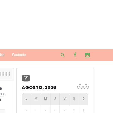
dad
Contacto
AGOSTO, 2026
e
 que
a
-
-
-
-
-
1
2