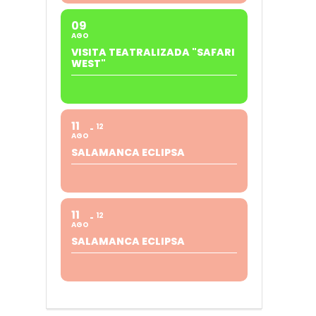
09
AGO
VISITA TEATRALIZADA "SAFARI
WEST"
11
12
AGO
SALAMANCA ECLIPSA
11
12
AGO
SALAMANCA ECLIPSA