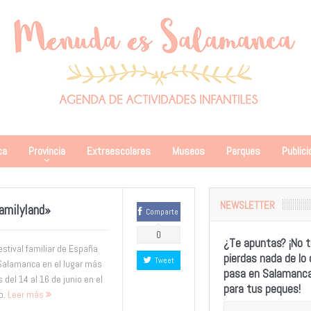
ca
Provincia
Extraescolares
Museos
Parques
Publici
NEWSLETTER
Familyland»
Comparte
0
¿Te apuntas? ¡No t
estival familiar de España
pierdas nada de lo
Tweet
 Salamanca en el lugar más
pasa en Salamanc
s del 14 al 16 de junio en el
para tus peques!
o.
Leer más