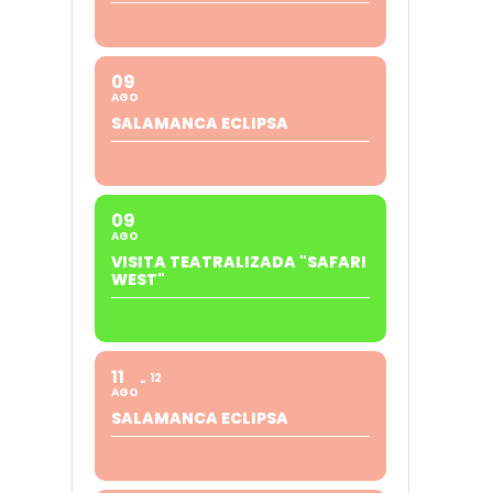
09
AGO
SALAMANCA ECLIPSA
09
AGO
VISITA TEATRALIZADA "SAFARI
WEST"
11
12
AGO
SALAMANCA ECLIPSA