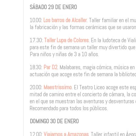
SÁBADO 29 DE ENERO
10.00:
Los barros de Alcaller
. Taller familiar en el
la fabricación y las formas cerámicas que se usaron
17.30:
Taller Lupa de Colores
. En la ludoteca de Via
para este fin de semana un taller muy divertido que 
Para niños y niñas de 3 a 10 años.
18.30:
Par D2
. Malabares, magia cómica, música en 
actuación que acoge este fin de semana la bibliotec
20.00:
Maestrissimo
. El Teatro Liceo acoge este es
mitad de camino entre el concierto de cámara, la co
en el que se muestran las aventuras y desventuras 
Recomendado para todos los públicos.
DOMINGO 30 DE ENERO
12.00:
Viajamos a Amazonas
. Taller infantil en Ágo