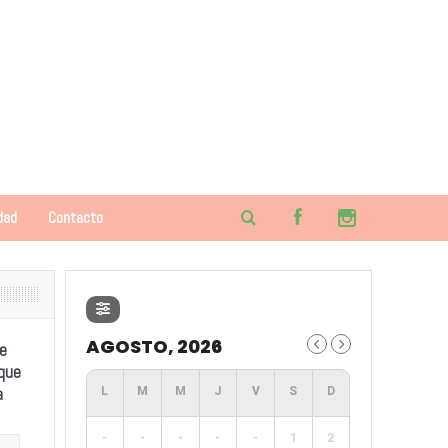
dad
Contacto
AGOSTO, 2026
e
 que
a
-
-
-
-
-
1
2