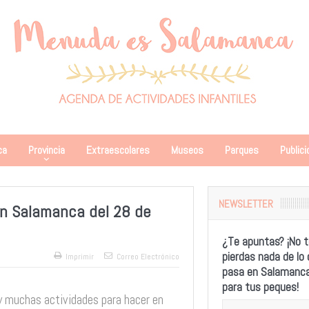
ca
Provincia
Extraescolares
Museos
Parques
Publici
NEWSLETTER
en Salamanca del 28 de
¿Te apuntas? ¡No t
pierdas nada de lo
Imprimir
Correo Electrónico
pasa en Salamanc
para tus peques!
hay muchas actividades para hacer en