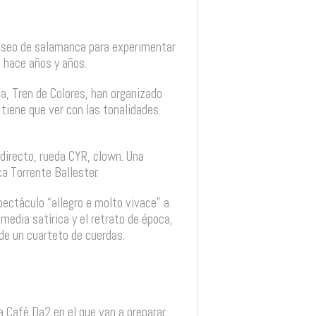
 museo de salamanca para experimentar
 hace años y años.
lia, Tren de Colores, han organizado
tiene que ver con las tonalidades.
directo, rueda CYR, clown. Una
a Torrente Ballester.
pectáculo “allegro e molto vivace” a
media satírica y el retrato de época,
de un cuarteto de cuerdas.
ra Café Da2 en el que van a preparar