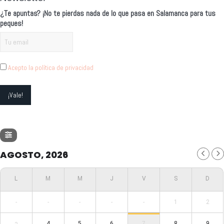
¿Te apuntas? ¡No te pierdas nada de lo que pasa en Salamanca para tus
peques!
Acepto la política de privacidad
AGOSTO, 2026
-
-
-
-
-
1
2
4
5
6
7
8
9