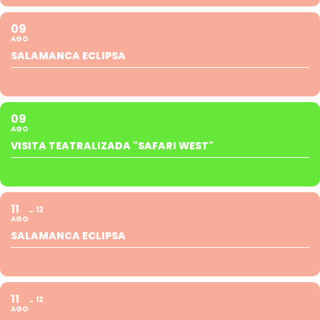
09
AGO
SALAMANCA ECLIPSA
09
AGO
VISITA TEATRALIZADA "SAFARI WEST"
11
12
AGO
SALAMANCA ECLIPSA
11
12
AGO