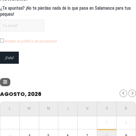
¿Te apuntas? ¡No te pierdas nada de lo que pasa en Salamanca para tus
peques!
Acepto la política de privacidad
AGOSTO, 2026
-
-
-
-
-
1
2
4
5
6
7
8
9