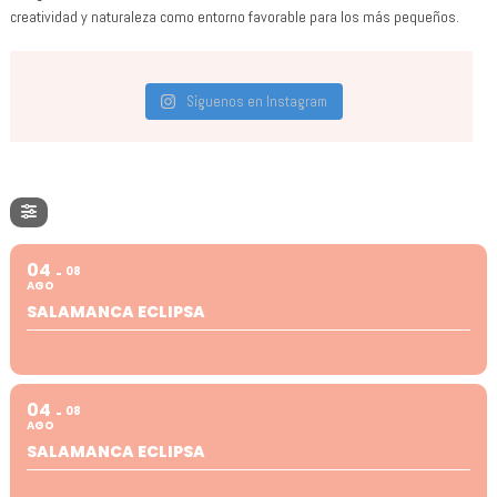
creatividad y naturaleza como entorno favorable para los más pequeños.
Síguenos en Instagram
04
08
AGO
SALAMANCA ECLIPSA
04
08
AGO
SALAMANCA ECLIPSA