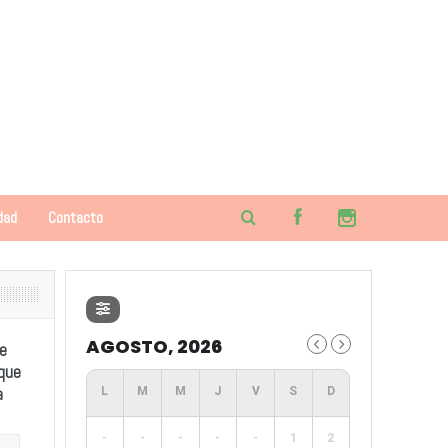
dad
Contacto
AGOSTO, 2026
e
 que
a
-
-
-
-
-
1
2