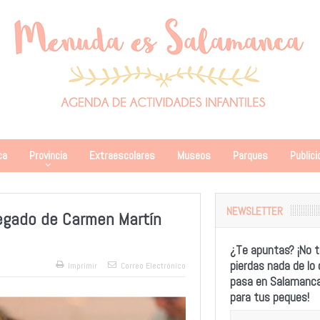
ca
Provincia
Extraescolares
Museos
Parques
Publici
NEWSLETTER
 legado de Carmen Martín
¿Te apuntas? ¡No t
pierdas nada de lo
Imprimir
Correo Electrónico
pasa en Salamanc
para tus peques!