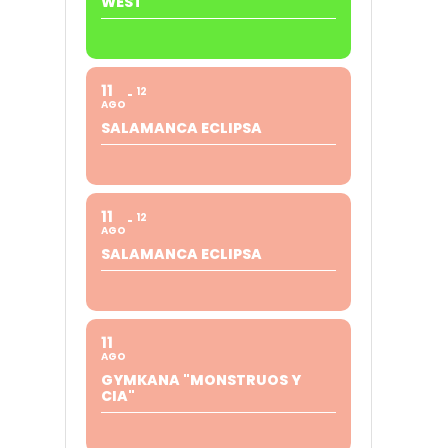
WEST"
11
12
AGO
SALAMANCA ECLIPSA
11
12
AGO
SALAMANCA ECLIPSA
11
AGO
GYMKANA "MONSTRUOS Y
CIA"