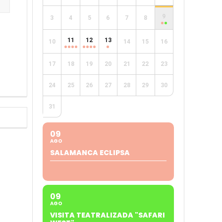
9
3
4
5
6
7
8
e
11
12
13
10
14
15
16
17
18
19
20
21
22
23
24
25
26
27
28
29
30
31
09
AGO
SALAMANCA ECLIPSA
09
AGO
VISITA TEATRALIZADA "SAFARI