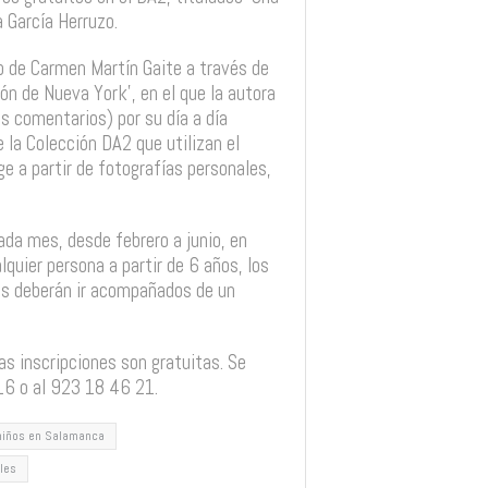
 García Herruzo.
do de Carmen Martín Gaite a través de
ón de Nueva York’, en el que la autora
s comentarios) por su día a día
e la Colección DA2 que utilizan el
ge a partir de fotografías personales,
ada mes, desde febrero a junio, en
lquier persona a partir de 6 años, los
s deberán ir acompañados de un
as inscripciones son gratuitas. Se
16 o al 923 18 46 21.
niños en Salamanca
iles