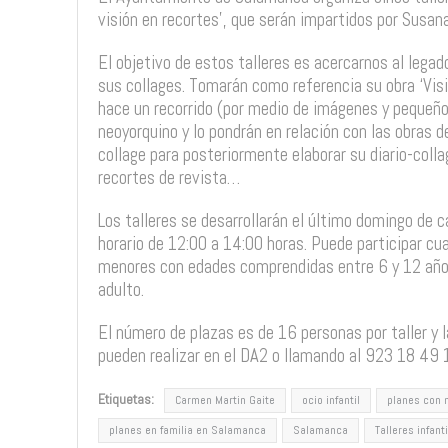
visión en recortes’, que serán impartidos por Susana
El objetivo de estos talleres es acercarnos al lega
sus collages. Tomarán como referencia su obra ‘Visi
hace un recorrido (por medio de imágenes y pequeño
neoyorquino y lo pondrán en relación con las obras d
collage para posteriormente elaborar su diario-colla
recortes de revista…
Los talleres se desarrollarán el último domingo de c
horario de 12:00 a 14:00 horas. Puede participar cua
menores con edades comprendidas entre 6 y 12 año
adulto.
El número de plazas es de 16 personas por taller y l
pueden realizar en el DA2 o llamando al 923 18 49 
Etiquetas:
Carmen Martin Gaite
ocio infantil
planes con 
planes en familia en Salamanca
Salamanca
Talleres infant