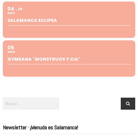
04
08
AGO
SALAMANCA ECLIPSA
06
AGO
GYMKANA "MONSTRUOS Y CIA"
Newsletter · ¡Menuda es Salamanca!