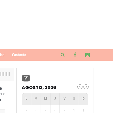
dad
Contacto
AGOSTO, 2026
e
 que
a
-
-
-
-
-
1
2