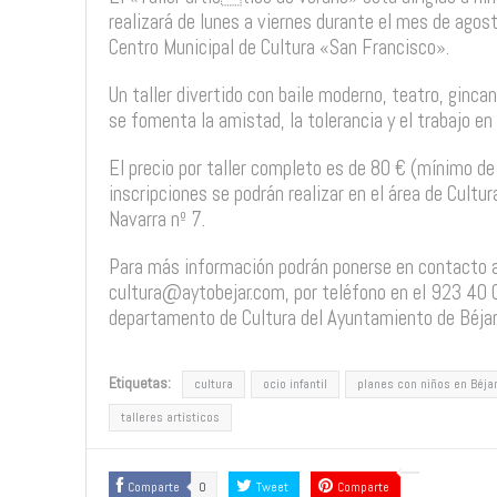
realizará de lunes a viernes durante el mes de agost
Centro Municipal de Cultura «San Francisco».
Un taller divertido con baile moderno, teatro, ginca
se fomenta la amistad, la tolerancia y el trabajo en
El precio por taller completo es de 80 € (mínimo d
inscripciones se podrán realizar en el área de Cult
Navarra nº 7.
Para más información podrán ponerse en contacto a 
cultura@aytobejar.com, por teléfono en el 923 40 0
departamento de Cultura del Ayuntamiento de Béjar
Etiquetas:
cultura
ocio infantil
planes con niños en Béja
talleres artísticos
Comparte
0
Tweet
Comparte