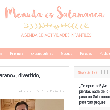
ca
Provincia
Extraescolares
Museos
Parques
Publici
NEWSLETTER
verano», divertido,
¿Te apuntas? ¡No t
pierdas nada de lo
Imprimir
Correo Electrónico
pasa en Salamanc
para tus peques!