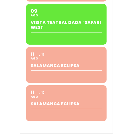
09
AGO
VISITA TEATRALIZADA "SAFARI
WEST"
11
12
AGO
SALAMANCA ECLIPSA
11
12
AGO
SALAMANCA ECLIPSA