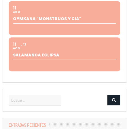
11
AGO
GYMKANA "MONSTRUOS Y CIA"
11
12
AGO
SALAMANCA ECLIPSA
ENTRADAS RECIENTES