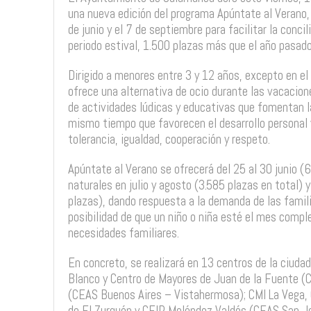
una nueva edición del programa Apúntate al Verano,
de junio y el 7 de septiembre para facilitar la concil
periodo estival, 1.500 plazas más que el año pasado
Dirigido a menores entre 3 y 12 años, excepto en el
ofrece una alternativa de ocio durante las vacacion
de actividades lúdicas y educativas que fomentan la
mismo tiempo que favorecen el desarrollo personal y 
tolerancia, igualdad, cooperación y respeto.
Apúntate al Verano se ofrecerá del 25 al 30 junio (
naturales en julio y agosto (3.585 plazas en total) 
plazas), dando respuesta a la demanda de las famil
posibilidad de que un niño o niña esté el mes complet
necesidades familiares.
En concreto, se realizará en 13 centros de la ciuda
Blanco y Centro de Mayores de Juan de la Fuente (C
(CEAS Buenos Aires – Vistahermosa); CMI La Vega, 
de El Zurguén y CEIP Meléndez Valdés (CEAS San Jo