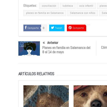
Etiquetas:
conciliación
ludoteca
ocio infantil
plane
planes en familia en Salamanca
Salamanca con niños
Sala
Comparte
0
Tweet
Comparte
Anterior
Cómo
Planes en familia en Salamanca del
8 al 14 de mayo
ARTÍCULOS RELATIVOS