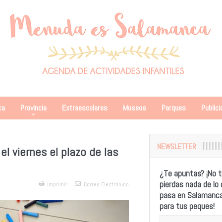
ca
Provincia
Extraescolares
Museos
Parques
Publici
NEWSLETTER
l viernes el plazo de las
¿Te apuntas? ¡No t
pierdas nada de lo
Imprimir
Correo Electrónico
pasa en Salamanc
para tus peques!