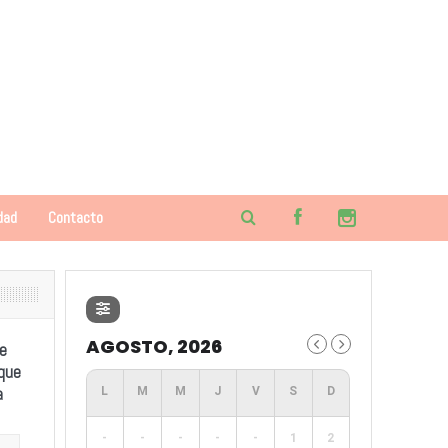
dad
Contacto
AGOSTO, 2026
e
 que
a
-
-
-
-
-
1
2