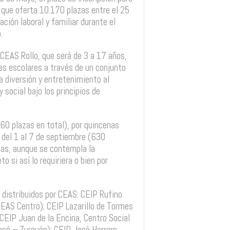
 que oferta 10.170 plazas entre el 25
iación laboral y familiar durante el
.
 CEAS Rollo, que será de 3 a 17 años,
es escolares a través de un conjunto
 diversión y entretenimiento al
social bajo los principios de
660 plazas en total), por quincenas
y del 1 al 7 de septiembre (630
ias, aunque se contempla la
o si así lo requiriera o bien por
d distribuidos por CEAS: CEIP Rufino
EAS Centro); CEIP Lazarillo de Tormes
CEIP Juan de la Encina, Centro Social
sé – Zurguén); CEIP José Herrero