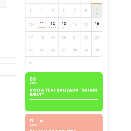
9
3
4
5
6
7
8
e
11
12
13
16
10
14
15
17
18
19
20
21
22
23
24
25
26
27
28
29
30
31
09
AGO
VISITA TEATRALIZADA "SAFARI
WEST"
11
12
AGO