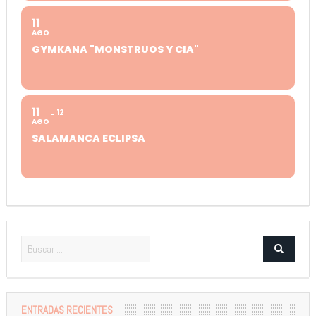
11
AGO
GYMKANA "MONSTRUOS Y CIA"
11
12
AGO
SALAMANCA ECLIPSA
ENTRADAS RECIENTES