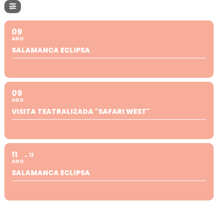
09
AGO
SALAMANCA ECLIPSA
09
AGO
VISITA TEATRALIZADA "SAFARI WEST"
11
12
AGO
SALAMANCA ECLIPSA