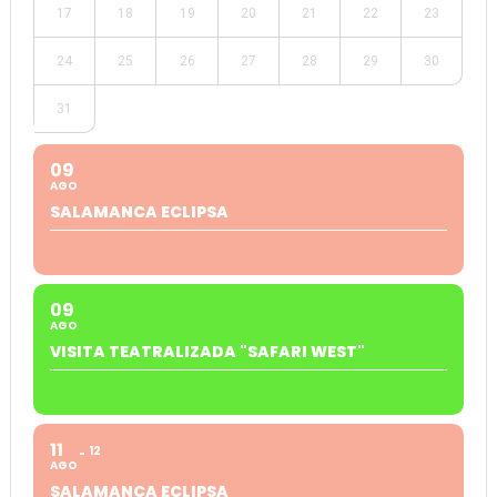
17
18
19
20
21
22
23
24
25
26
27
28
29
30
31
09
AGO
SALAMANCA ECLIPSA
09
AGO
VISITA TEATRALIZADA "SAFARI WEST"
11
12
AGO
SALAMANCA ECLIPSA