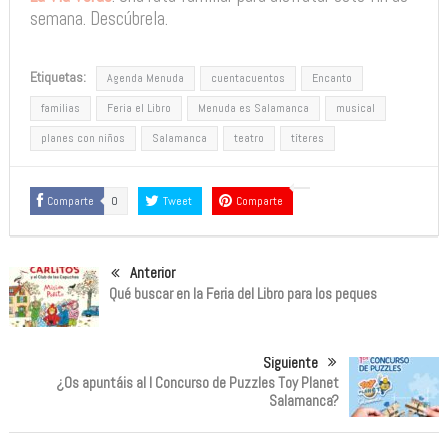
semana. Descúbrela.
Etiquetas:
Agenda Menuda
cuentacuentos
Encanto
familias
Feria el Libro
Menuda es Salamanca
musical
planes con niños
Salamanca
teatro
títeres
Comparte
0
Tweet
Comparte
Anterior
Qué buscar en la Feria del Libro para los peques
Siguiente
¿Os apuntáis al I Concurso de Puzzles Toy Planet
Salamanca?