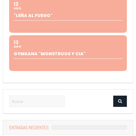
12
AGO
"LEÑA AL FUEGO"
13
AGO
GYMKANA "MONSTRUOS Y CIA"
ENTRADAS RECIENTES