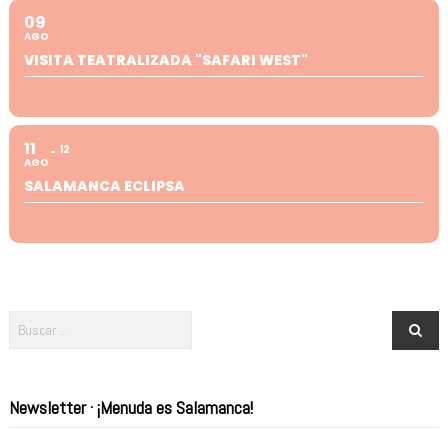
09
AGO
VISITA TEATRALIZADA "SAFARI WEST"
11
12
AGO
SALAMANCA ECLIPSA
Newsletter · ¡Menuda es Salamanca!