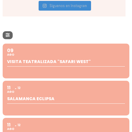
Síguenos en Instagram
09
AGO
VISITA TEATRALIZADA "SAFARI WEST"
11
12
AGO
SALAMANCA ECLIPSA
11
12
AGO