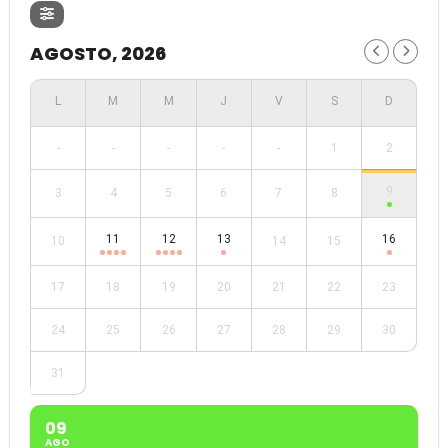
AGOSTO, 2026
-
-
-
-
-
1
2
9
3
4
5
6
7
8
11
12
13
16
10
14
15
17
18
19
20
21
22
23
24
25
26
27
28
29
30
31
09
AGO