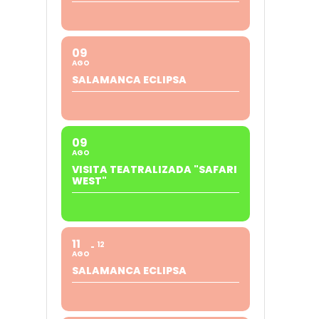
09
AGO
SALAMANCA ECLIPSA
09
AGO
VISITA TEATRALIZADA "SAFARI
WEST"
11
12
AGO
SALAMANCA ECLIPSA