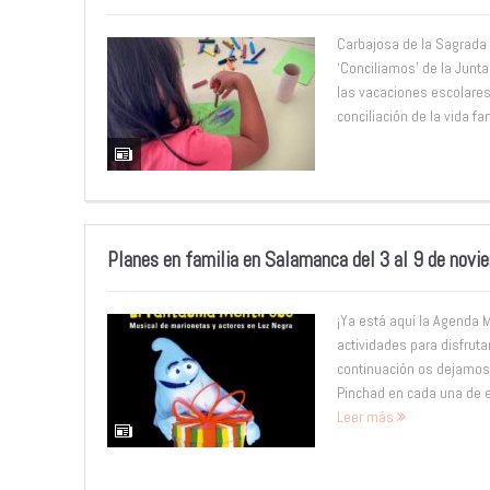
Carbajosa de la Sagrada
‘Conciliamos’ de la Junta
las vacaciones escolares 
conciliación de la vida fam
Planes en familia en Salamanca del 3 al 9 de novi
¡Ya está aquí la Agenda
actividades para disfruta
continuación os dejamos
Pinchad en cada una de el
Leer más