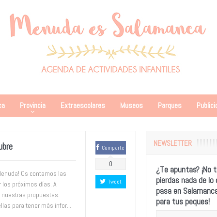
ca
Provincia
Extraescolares
Museos
Parques
Publici
NEWSLETTER
ubre
Comparte
0
¿Te apuntas? ¡No t
 Menuda! Os contamos las
pierdas nada de lo
Tweet
r los próximos días. A
pasa en Salamanc
 nuestras propuestas.
para tus peques!
las para tener más infor...