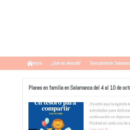
Inicio
¿Qué es Menuda?
Descubriendo Salaman
Planes en familia en Salamanca del 4 al 10 de oct
¡Ya está aquí la Agenda
actividades para disfruta
continuación os dejamos
Pinchad en cada una de el
Leer más