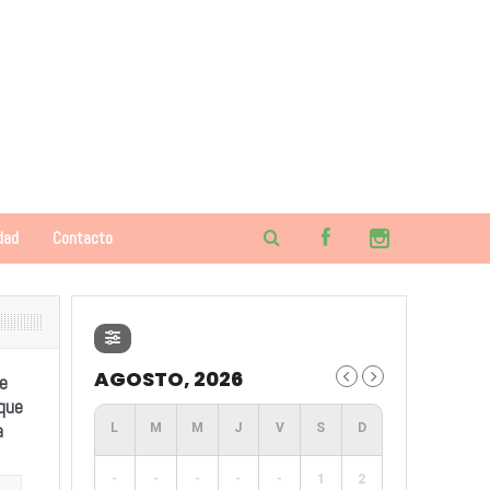
dad
Contacto
AGOSTO, 2026
e
 que
a
-
-
-
-
-
1
2