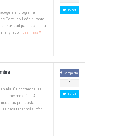
Tweet
 acogerá el programa
 de Castilla y León durante
de Navidad para facilitar la
iliar y labo...
Leer más
embre
Comparte
0
 Menuda! Os contamos las
Tweet
r los próximos días. A
 nuestras propuestas.
las para tener más infor...