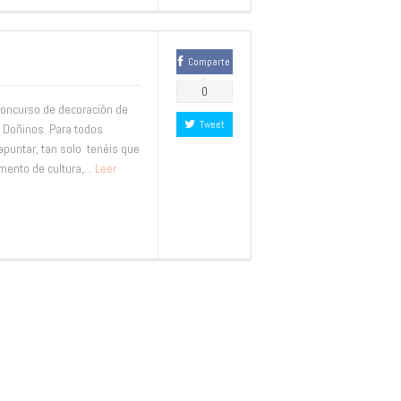
Comparte
0
concurso de decoración de
Tweet
 Doñinos. Para todos
apuntar, tan solo tenéis que
mento de cultura,...
Leer