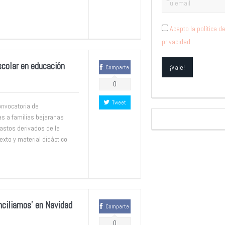
Acepto la política d
privacidad
scolar en educación
Comparte
0
Tweet
convocatoria de
s a familias bejaranas
gastos derivados de la
exto y material didáctico
onciliamos’ en Navidad
Comparte
0