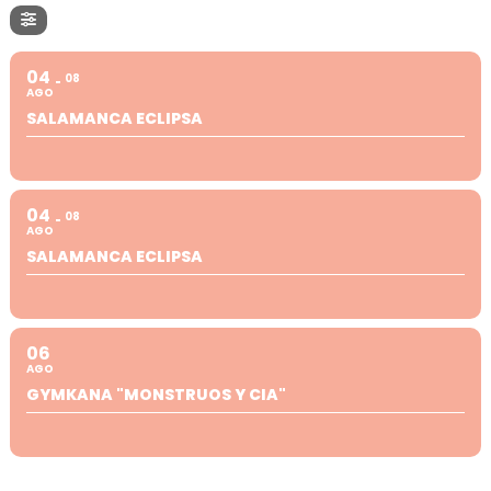
04
08
AGO
SALAMANCA ECLIPSA
04
08
AGO
SALAMANCA ECLIPSA
06
AGO
GYMKANA "MONSTRUOS Y CIA"