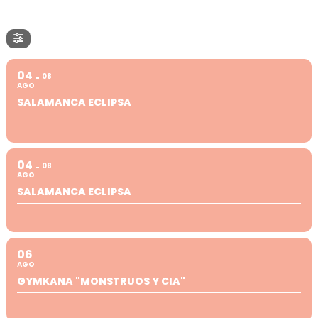
04
08
AGO
SALAMANCA ECLIPSA
04
08
AGO
SALAMANCA ECLIPSA
06
AGO
GYMKANA "MONSTRUOS Y CIA"