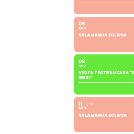
09
AGO
SALAMANCA ECLIPSA
09
AGO
VISITA TEATRALIZADA "
WEST"
11
12
AGO
SALAMANCA ECLIPSA