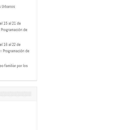
s Urbanos
l 15 al 21 de
n
Programación de
l 16 al 22 de
n
Programación de
o familiar por los