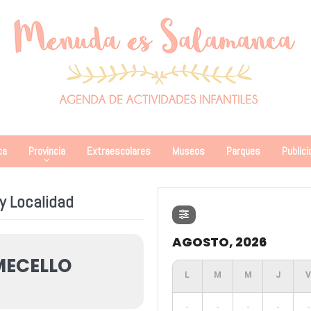
ca
Provincia
Extraescolares
Museos
Parques
Publici
y Localidad
AGOSTO, 2026
ECELLO
-
-
-
-
-