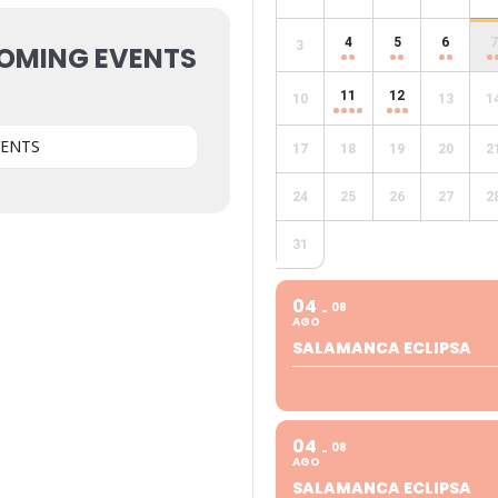
4
5
6
7
3
OMING EVENTS
11
12
10
13
1
VENTS
17
18
19
20
2
24
25
26
27
2
31
04
08
AGO
SALAMANCA ECLIPSA
04
08
AGO
SALAMANCA ECLIPSA