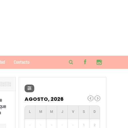
dad
Contacto
AGOSTO, 2026
e
 que
a
-
-
-
-
-
1
2