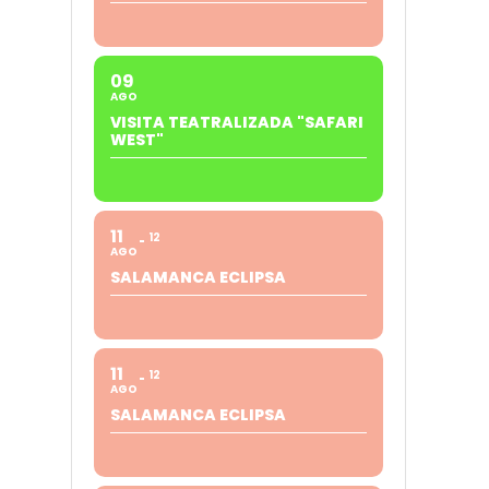
09
AGO
VISITA TEATRALIZADA "SAFARI
WEST"
11
12
AGO
SALAMANCA ECLIPSA
11
12
AGO
SALAMANCA ECLIPSA