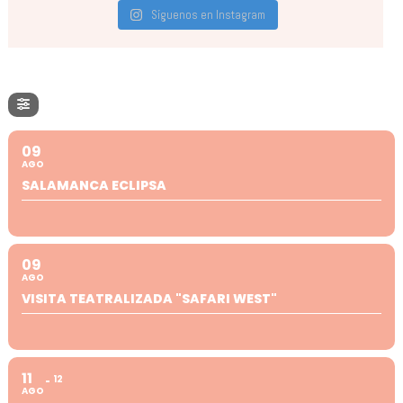
Síguenos en Instagram
09
AGO
SALAMANCA ECLIPSA
09
AGO
VISITA TEATRALIZADA "SAFARI WEST"
11
12
AGO