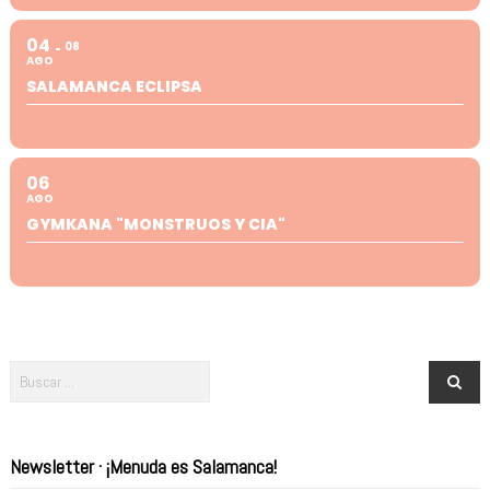
04
08
AGO
SALAMANCA ECLIPSA
06
AGO
GYMKANA "MONSTRUOS Y CIA"
Newsletter · ¡Menuda es Salamanca!