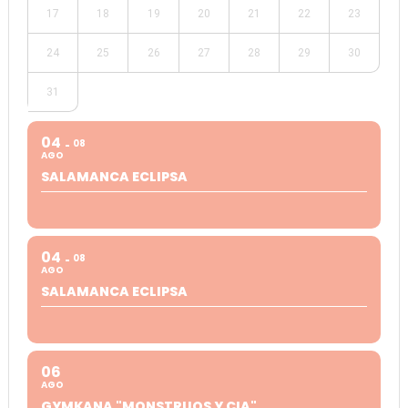
17
18
19
20
21
22
23
24
25
26
27
28
29
30
31
04
08
AGO
SALAMANCA ECLIPSA
04
08
AGO
SALAMANCA ECLIPSA
06
AGO
GYMKANA "MONSTRUOS Y CIA"