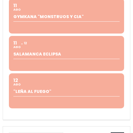
11
AGO
GYMKANA "MONSTRUOS Y CIA"
11
12
AGO
SALAMANCA ECLIPSA
12
AGO
"LEÑA AL FUEGO"