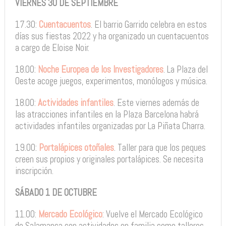
VIERNES 30 DE SEPTIEMBRE
17.30:
Cuentacuentos
. El barrio Garrido celebra en estos
días sus fiestas 2022 y ha organizado un cuentacuentos
a cargo de Eloise Noir.
18.00:
Noche Europea de los Investigadores
. La Plaza del
Oeste acoge juegos, experimentos, monólogos y música.
18.00:
Actividades infantiles
. Este viernes además de
las atracciones infantiles en la Plaza Barcelona habrá
actividades infantiles organizadas por La Piñata Charra.
19.00:
Portalápices otoñales
. Taller para que los peques
creen sus propios y originales portalápices. Se necesita
inscripción.
SÁBADO 1 DE OCTUBRE
11.00:
Mercado Ecológico
: Vuelve el Mercado Ecológico
de Salamanca con actividades en familia como talleres,