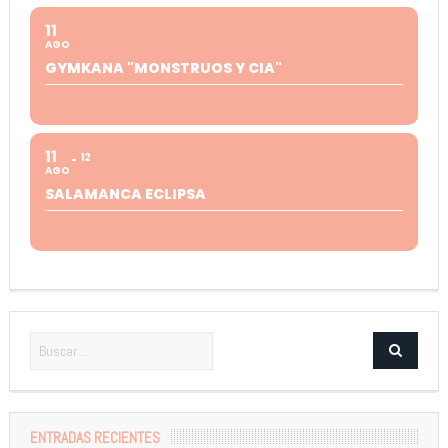
11
AGO
GYMKANA "MONSTRUOS Y CIA"
11
12
AGO
SALAMANCA ECLIPSA
ENTRADAS RECIENTES