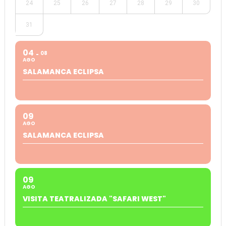
24
25
26
27
28
29
30
31
04
08
AGO
SALAMANCA ECLIPSA
09
AGO
SALAMANCA ECLIPSA
09
AGO
VISITA TEATRALIZADA "SAFARI WEST"