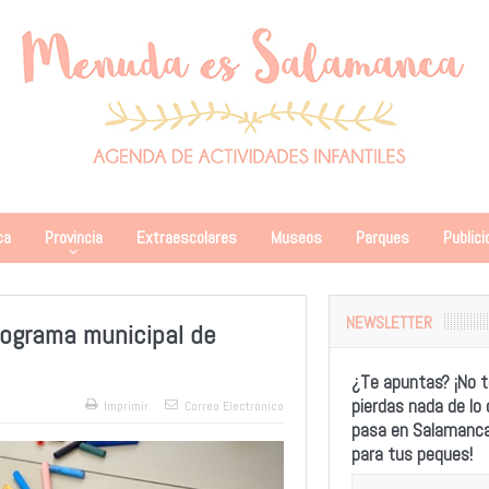
ca
Provincia
Extraescolares
Museos
Parques
Publici
NEWSLETTER
programa municipal de
¿Te apuntas? ¡No t
pierdas nada de lo
Imprimir
Correo Electrónico
pasa en Salamanc
para tus peques!