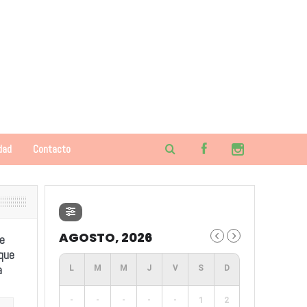
dad
Contacto
AGOSTO, 2026
e
 que
a
-
-
-
-
-
1
2