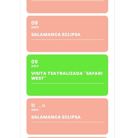
09
AGO
SALAMANCA ECLIPSA
09
AGO
VISITA TEATRALIZADA "SAFARI
WEST"
11
12
AGO
SALAMANCA ECLIPSA