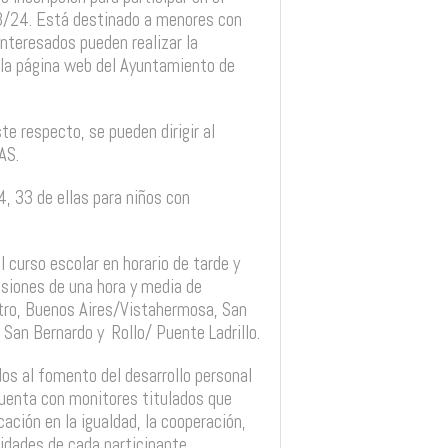
3/24. Está destinado a menores con
interesados pueden realizar la
e la página web del Ayuntamiento de
te respecto, se pueden dirigir al
AS.
, 33 de ellas para niños con
l curso escolar en horario de tarde y
esiones de una hora y media de
ntro, Buenos Aires/Vistahermosa, San
, San Bernardo y
Rollo/ Puente Ladrillo.
os al fomento del desarrollo personal
cuenta con monitores titulados que
ción en la igualdad, la cooperación,
cidades de cada participante.