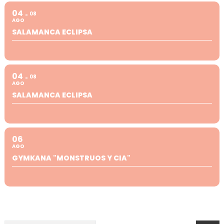
04
08
AGO
SALAMANCA ECLIPSA
04
08
AGO
SALAMANCA ECLIPSA
06
AGO
GYMKANA "MONSTRUOS Y CIA"