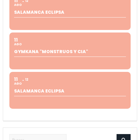
11
12
AGO
SALAMANCA ECLIPSA
11
AGO
GYMKANA "MONSTRUOS Y CIA"
11
12
AGO
SALAMANCA ECLIPSA