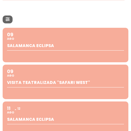
09
AGO
SALAMANCA ECLIPSA
09
AGO
VISITA TEATRALIZADA "SAFARI WEST"
11
12
AGO
SALAMANCA ECLIPSA