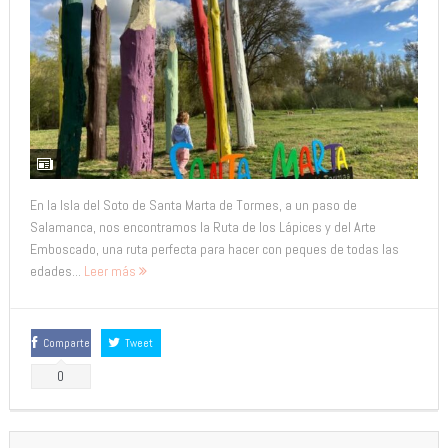
En la Isla del Soto de Santa Marta de Tormes, a un paso de
Salamanca, nos encontramos la Ruta de los Lápices y del Arte
Emboscado, una ruta perfecta para hacer con peques de todas las
edades...
Leer más
Comparte
Tweet
0